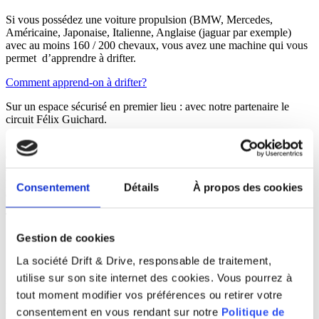
Si vous possédez une voiture propulsion (BMW, Mercedes,
Américaine, Japonaise, Italienne, Anglaise (jaguar par exemple)
avec au moins 160 / 200 chevaux, vous avez une machine qui vous
permet d’apprendre à drifter.
Comment apprend-on à drifter?
Sur un espace sécurisé en premier lieu : avec notre partenaire le
circuit Félix Guichard.
Avec des exercices spécifiques dispensés par notre moniteur
diplômé, nous vous apprendrons à gagner progressivement en
confiance, pour maîtriser une à une les techniques fondamentales, et
pour ensuite les associer toutes ensembles pour pouvoir déclencher
Consentement
Détails
À propos des cookies
et entretenir différents types de dérapages.
Gestion de cookies
La société Drift & Drive, responsable de traitement,
Info sur l'expérience
utilise sur son site internet des cookies. Vous pourrez à
tout moment modifier vos préférences ou retirer votre
Baptême de Drift en 350Z
consentement en vous rendant sur notre
Politique de