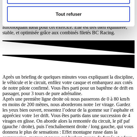
spécifique. Accompagné de notre moniteur / pilote, vous aurez la
possibilité de découvrir tout le potentiel de cette sportive.
Tout refuser
Cette pure japonaise, popularisée dans le film Fast and Furious /
Tokyo Drift, est née pour drifter. Elle est dotée d’un différentiel
autobloquant idéal pour cet exercice. Elle est très bien équilibrée,
stable, et optimisée grâce aux combinés filetés BC Racing.
Après un briefing de quelques minutes vous expliquant la discipline,
le véhicule et le circuit, enfilez votre casque et embarquez aux cotés
de notre pilote confirmé. Vous êtes parti pour un baptême de drift en
passager, pour 3 tours de pure adrénaline.
Aprés une première ligne droite où nous passerons de 0 à 80 km/h
en moins de 200 mètres, nous aborderons notre 1er virage. Gardez
les yeux bien ouvert, ressentez l’odeur de la gomme sur l’asphalte et
appréciez votre 1er drift. Vous êtes partis dans une succession de 4
virages en glisse. On aborde alors la remontée du circuit, le pif paf
(gauche / droite), puis l’enchaînement droite / long gauche, qui vous
donnera le plus de sensations : Effet montagne russe dans la